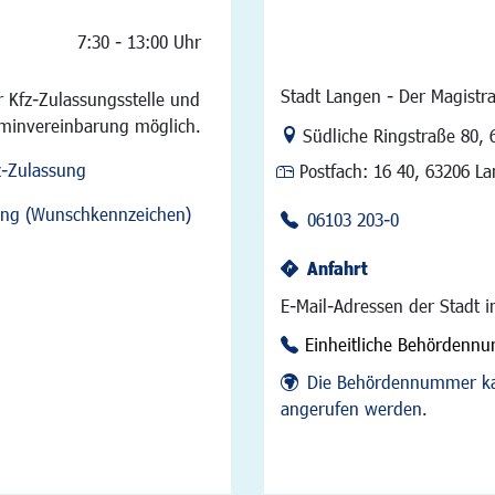
7:30 - 13:00 Uhr
Stadt Langen - Der Magistra
 Kfz-Zulassungsstelle und
rminvereinbarung möglich.
Link zur Google-Maps Na
Südliche Ringstraße 80
,
z-Zulassung
Postfach:
16 40, 63206 L
sung (Wunschkennzeichen)
06103 203-0
Anfahrt
E-Mail-Adressen der Stadt 
Einheitliche Behördenn
Die Behördennummer ka
angerufen werden.