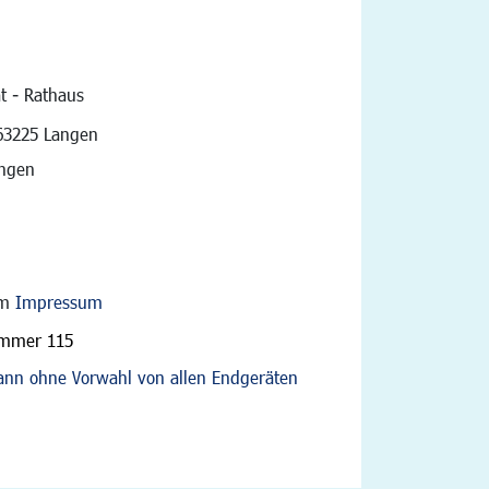
t - Rathaus
vigation
63225 Langen
angen
im
Impressum
ummer 115
nn ohne Vorwahl von allen Endgeräten