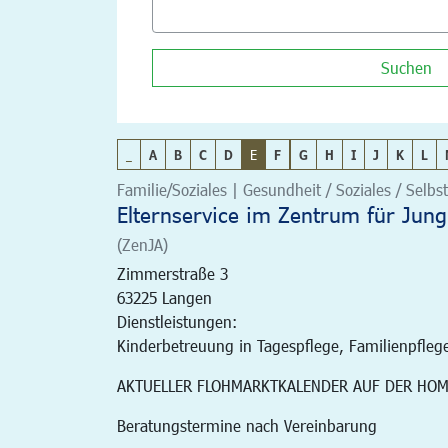
Suchen
_
A
B
C
D
E
F
G
H
I
J
K
L
Familie/Soziales | Gesundheit / Soziales / Selbst
Elternservice im Zentrum für Jung
(ZenJA)
Zimmerstraße 3
63225
Langen
Dienstleistungen:
Kinderbetreuung in Tagespflege, Familienpfleg
AKTUELLER FLOHMARKTKALENDER AUF DER HO
Beratungstermine nach Vereinbarung