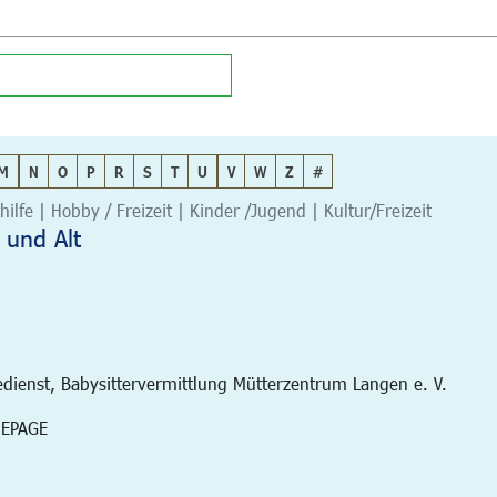
M
N
O
P
R
S
T
U
V
W
Z
#
hilfe | Hobby / Freizeit | Kinder /Jugend | Kultur/Freizeit
 und Alt
edienst, Babysittervermittlung Mütterzentrum Langen e. V.
MEPAGE