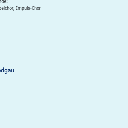
nde:
pelchor, Impuls-Chor
odgau