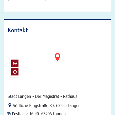
Kontakt
Stadt Langen - Der Magistrat - Rathaus
Link zur Google-Maps Navigation
Südliche Ringstraße 80
,
63225 Langen
Postfach:
16 40, 63206 Langen