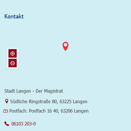
Kontakt
Stadt Langen - Der Magistrat
Link zur Google-Maps Navigation
Südliche Ringstraße 80
,
63225 Langen
Postfach:
Postfach 16 40, 63206 Langen
06103 203-0