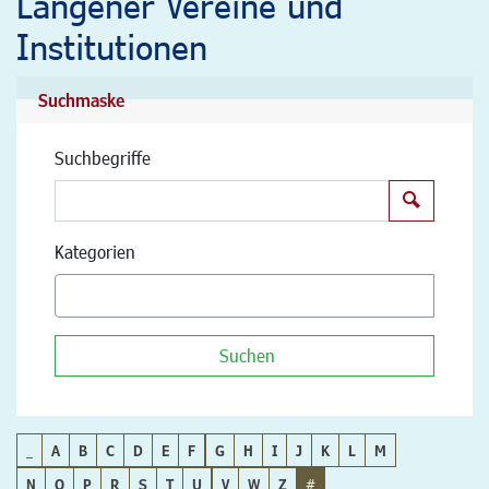
Langener Vereine und
Institutionen
Suchmaske
Suchbegriffe
Suchen
Kategorien
Suchen
_
A
B
C
D
E
F
G
H
I
J
K
L
M
N
O
P
R
S
T
U
V
W
Z
#