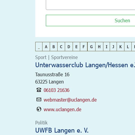
Suchen
_
A
B
C
D
E
F
G
H
I
J
K
L
Sport | Sportvereine
Unterwasserclub Langen/Hessen e.
Taunusstraße 16
63225
Langen
06103 21636
webmaster@uclangen.de
www.uclangen.de
Politik
UWFB Langen e. V.