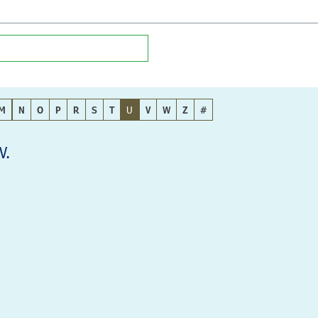
M
N
O
P
R
S
T
U
V
W
Z
#
V.