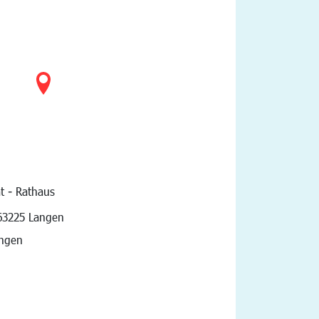
t - Rathaus
vigation
63225 Langen
angen