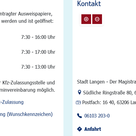
Kontakt
ntragter Ausweispapiere,
 werden und ist geöffnet:
7:30 - 16:00 Uhr
7:30 - 17:00 Uhr
7:30 - 13:00 Uhr
Stadt Langen - Der Magistra
 Kfz-Zulassungsstelle und
rminvereinbarung möglich.
Link zur Google-Maps Na
Südliche Ringstraße 80
,
z-Zulassung
Postfach:
16 40, 63206 L
sung (Wunschkennzeichen)
06103 203-0
Anfahrt