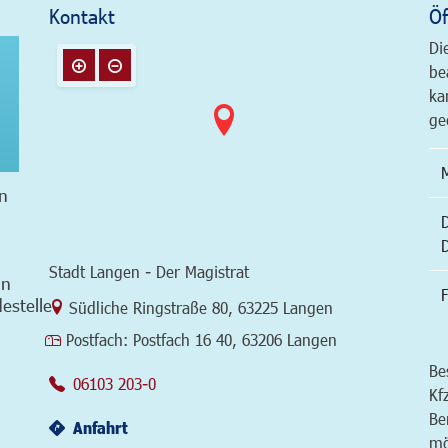
Kontakt
Öf
Di
be
ka
ge
n
Stadt Langen - Der Magistrat
in
F
estelle
Link zur Google-Maps Navigation
Südliche Ringstraße 80
,
63225 Langen
Postfach:
Postfach 16 40, 63206 Langen
Be
06103 203-0
Kf
Be
Anfahrt
mö