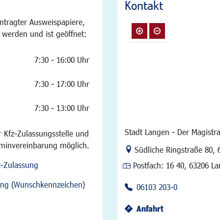
Kontakt
ntragter Ausweispapiere,
 werden und ist geöffnet:
7:30 - 16:00 Uhr
7:30 - 17:00 Uhr
7:30 - 13:00 Uhr
Stadt Langen - Der Magistra
 Kfz-Zulassungsstelle und
rminvereinbarung möglich.
Link zur Google-Maps Na
Südliche Ringstraße 80
,
z-Zulassung
Postfach:
16 40, 63206 L
sung (Wunschkennzeichen)
06103 203-0
Anfahrt