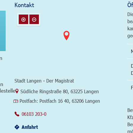
Kontakt
Öf
Di
be
ka
ge
n
Stadt Langen - Der Magistrat
in
F
estelle
Link zur Google-Maps Navigation
Südliche Ringstraße 80
,
63225 Langen
Postfach:
Postfach 16 40, 63206 Langen
Be
06103 203-0
Kf
Be
Anfahrt
mö