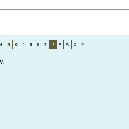
M
N
O
P
R
S
T
U
V
W
Z
#
V.