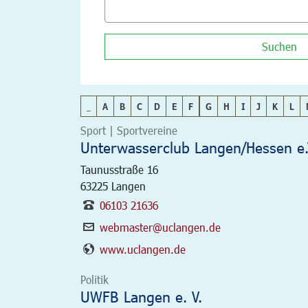
Suchen
_
A
B
C
D
E
F
G
H
I
J
K
L
Sport | Sportvereine
Unterwasserclub Langen/Hessen e.
Taunusstraße 16
63225
Langen
06103 21636
webmaster@uclangen.de
www.uclangen.de
Politik
UWFB Langen e. V.