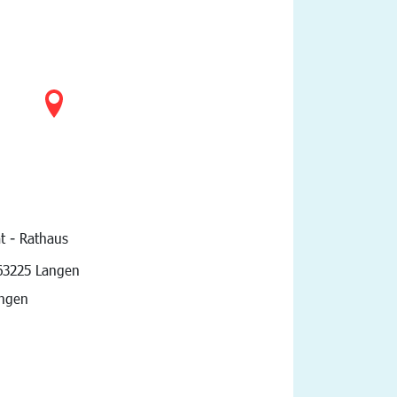
t - Rathaus
vigation
63225 Langen
angen