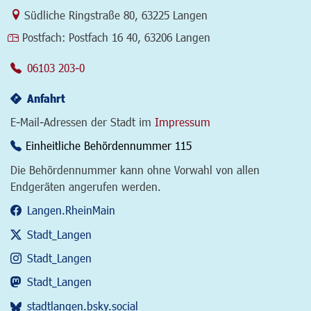
Link zur Google-Maps Navigation
Südliche Ringstraße 80
,
63225 Langen
Postfach:
Postfach 16 40, 63206 Langen
06103 203-0
Anfahrt
E-Mail-Adressen der Stadt im
Impressum
Einheitliche Behördennummer 115
Die Behördennummer kann ohne Vorwahl von allen
Endgeräten angerufen werden.
Langen.RheinMain
Stadt_Langen
Stadt_Langen
Stadt_Langen
stadtlangen.bsky.social