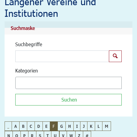
Langener Vereine und
Institutionen
Suchmaske
Suchbegriffe
Suchen
Kategorien
Suchen
_
A
B
C
D
E
F
G
H
I
J
K
L
M
N
O
P
R
S
T
U
V
W
Z
#