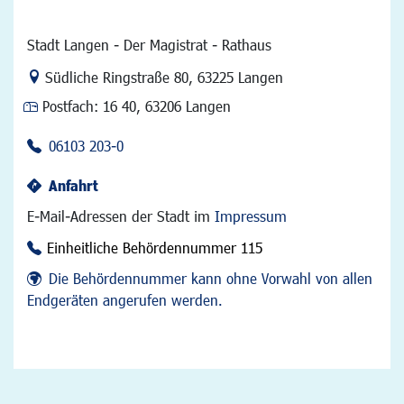
Stadt Langen - Der Magistrat - Rathaus
Link zur Google-Maps Navigation
Südliche Ringstraße 80
,
63225 Langen
Postfach:
16 40, 63206 Langen
06103 203-0
Anfahrt
E-Mail-Adressen der Stadt im
Impressum
Einheitliche Behördennummer 115
Die Behördennummer kann ohne Vorwahl von allen
Endgeräten angerufen werden.