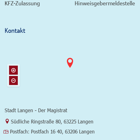
KFZ-Zulassung
Hinweisgebermeldestelle
Kontakt
Stadt Langen - Der Magistrat
Link zur Google-Maps Navigation
Südliche Ringstraße 80
,
63225 Langen
Postfach:
Postfach 16 40, 63206 Langen