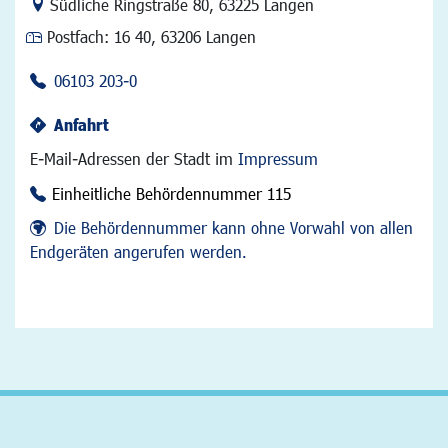
Link zur Google-Maps Navigation
Südliche Ringstraße 80
,
63225 Langen
Postfach:
16 40, 63206 Langen
06103 203-0
Anfahrt
E-Mail-Adressen der Stadt im
Impressum
Einheitliche Behördennummer 115
Die Behördennummer kann ohne Vorwahl von allen
Endgeräten angerufen werden.