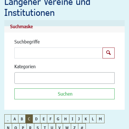
Langener Vereine und
Institutionen
Suchmaske
Suchbegriffe
Suchen
Kategorien
Suchen
_
A
B
C
D
E
F
G
H
I
J
K
L
M
N
O
P
R
S
T
U
V
W
Z
#