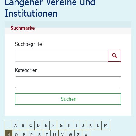
Langener Vereine und
Institutionen
Suchmaske
Suchbegriffe
Suchen
Kategorien
Suchen
_
A
B
C
D
E
F
G
H
I
J
K
L
M
N
O
P
R
S
T
U
V
W
Z
#