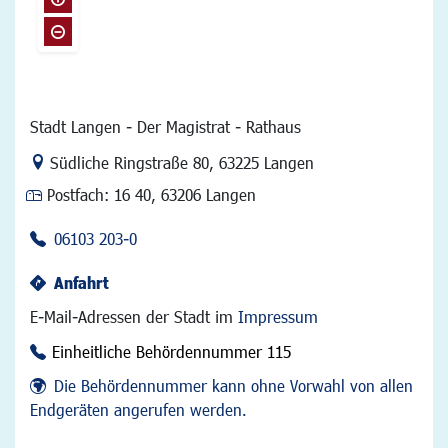
Stadt Langen - Der Magistrat - Rathaus
Link zur Google-Maps Navigation
Südliche Ringstraße 80
,
63225 Langen
Postfach:
16 40, 63206 Langen
06103 203-0
Anfahrt
E-Mail-Adressen der Stadt im
Impressum
Einheitliche Behördennummer 115
Die Behördennummer kann ohne Vorwahl von allen
Endgeräten angerufen werden.