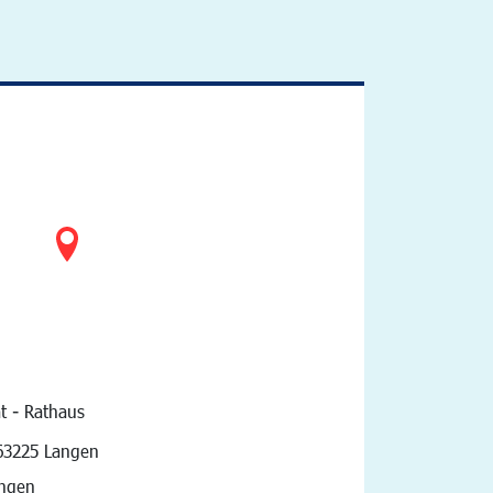
t - Rathaus
vigation
63225 Langen
angen