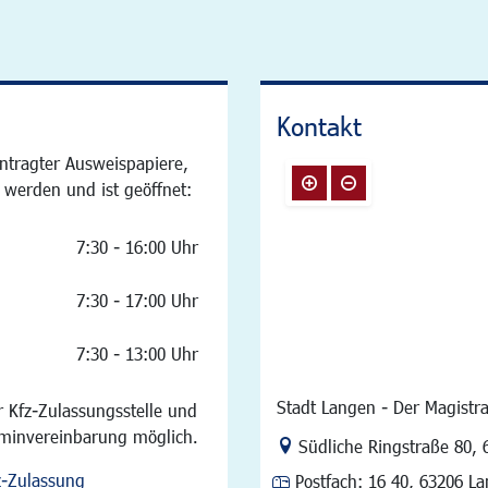
Kontakt
ntragter Ausweispapiere,
 werden und ist geöffnet:
7:30 - 16:00 Uhr
7:30 - 17:00 Uhr
7:30 - 13:00 Uhr
Stadt Langen - Der Magistra
 Kfz-Zulassungsstelle und
rminvereinbarung möglich.
Link zur Google-Maps Na
Südliche Ringstraße 80
,
z-Zulassung
Postfach:
16 40, 63206 L