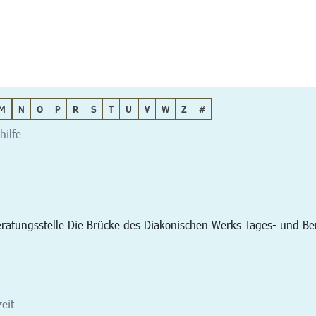
M
N
O
P
R
S
T
U
V
W
Z
#
hilfe
eratungsstelle Die Brücke des Diakonischen Werks Tages- und Be
eit