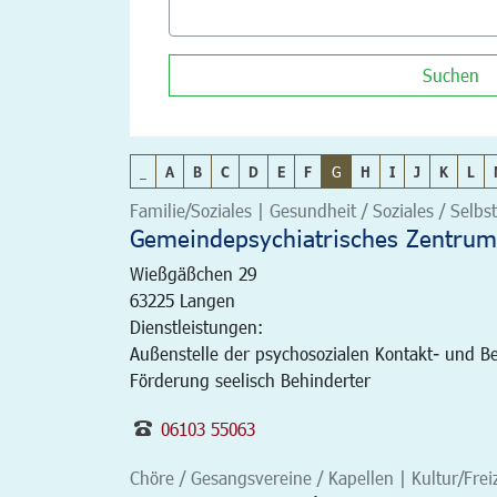
Suchen
_
A
B
C
D
E
F
G
H
I
J
K
L
Familie/Soziales | Gesundheit / Soziales / Selbst
Gemeindepsychiatrisches Zentrum
Wießgäßchen 29
63225
Langen
Dienstleistungen:
Außenstelle der psychosozialen Kontakt- und B
Förderung seelisch Behinderter
06103 55063
Chöre / Gesangsvereine / Kapellen | Kultur/Freiz