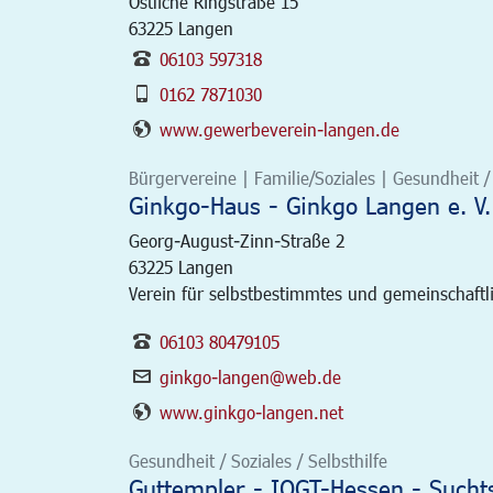
Östliche Ringstraße 15
63225
Langen
06103 597318
0162 7871030
www.gewerbeverein-langen.de
Bürgervereine | Familie/Soziales | Gesundheit / 
Ginkgo-Haus - Ginkgo Langen e. V.
Georg-August-Zinn-Straße 2
63225
Langen
Verein für selbstbestimmtes und gemeinschaft
06103 80479105
ginkgo-langen@web.de
www.ginkgo-langen.net
Gesundheit / Soziales / Selbsthilfe
Guttempler - IOGT-Hessen - Sucht