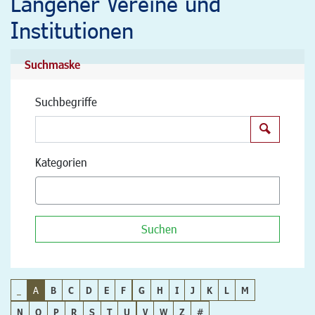
Langener Vereine und
Institutionen
Suchmaske
Suchbegriffe
Suchen
Kategorien
Suchen
_
A
B
C
D
E
F
G
H
I
J
K
L
M
N
O
P
R
S
T
U
V
W
Z
#