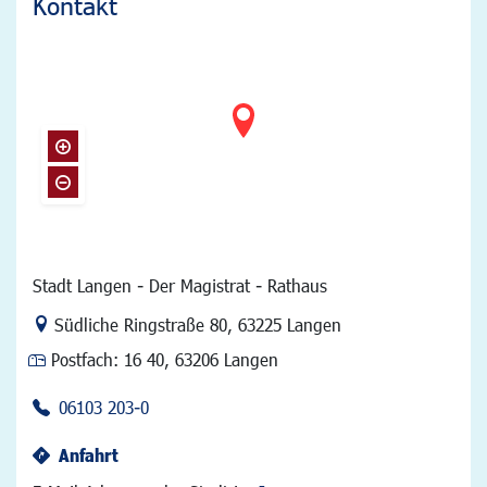
Kontakt
Stadt Langen - Der Magistrat - Rathaus
Link zur Google-Maps Navigation
Südliche Ringstraße 80
,
63225 Langen
Postfach:
16 40, 63206 Langen
06103 203-0
Anfahrt