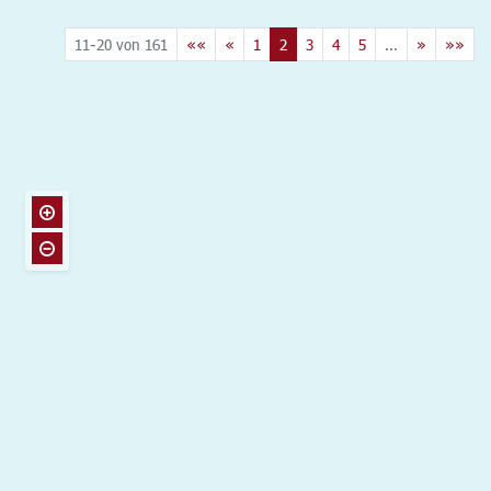
11-20 von 161
««
«
1
2
3
4
5
...
»
»»