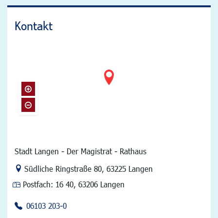
Kontakt
Stadt Langen - Der Magistrat - Rathaus
Link zur Google-Maps Navigation
Südliche Ringstraße 80
,
63225 Langen
Postfach:
16 40, 63206 Langen
06103 203-0