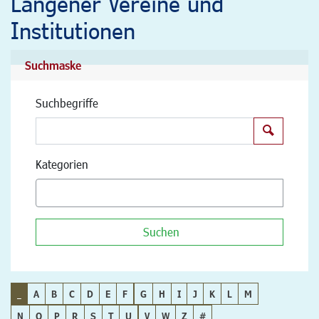
Langener Vereine und
Institutionen
Suchmaske
Suchbegriffe
Suchen
Kategorien
Suchen
_
A
B
C
D
E
F
G
H
I
J
K
L
M
N
O
P
R
S
T
U
V
W
Z
#