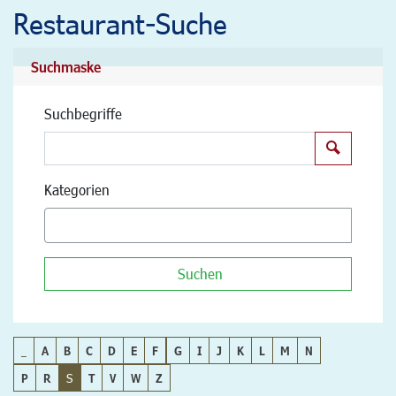
Restaurant-Suche
Suchmaske
Suchbegriffe
Suchen
Kategorien
Suchen
_
A
B
C
D
E
F
G
I
J
K
L
M
N
P
R
S
T
V
W
Z