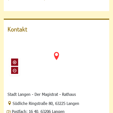
Kontakt
Stadt Langen - Der Magistrat - Rathaus
Link zur Google-Maps Navigation
Südliche Ringstraße 80
,
63225 Langen
Postfach:
16 40, 63206 Langen