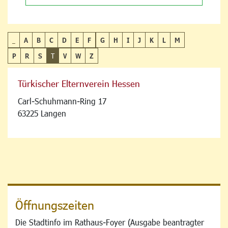
_
A
B
C
D
E
F
G
H
I
J
K
L
M
P
R
S
T
V
W
Z
Türkischer Elternverein Hessen
Carl-Schuhmann-Ring 17
63225 Langen
Öffnungszeiten
Die Stadtinfo im Rathaus-Foyer (Ausgabe beantragter