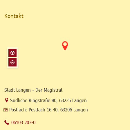
Kontakt
Stadt Langen - Der Magistrat
Link zur Google-Maps Navigation
Südliche Ringstraße 80
,
63225 Langen
Postfach:
Postfach 16 40, 63206 Langen
06103 203-0