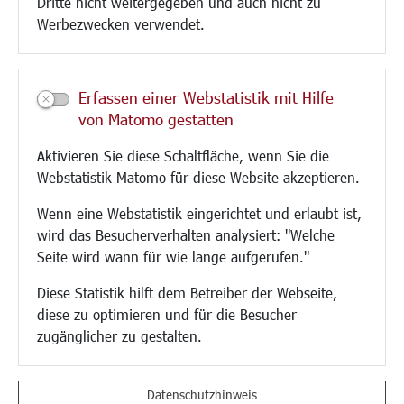
Dritte nicht weitergegeben und auch nicht zu
CINDY S
Werbezwecken verwendet.
Kultur/Freizeit/Tourismus
Veranstaltungen
Erfassen einer Webstatistik mit Hilfe
Neue Stadthalle Langen
von Matomo gestatten
Stadtporträt
Aktivieren Sie diese Schaltfläche, wenn Sie die
Bäder
Webstatistik Matomo für diese Website akzeptieren.
Musikschule
Volkshochschule
Wenn eine Webstatistik eingerichtet und erlaubt ist,
Stadtbücherei
wird das Besucherverhalten analysiert: "Welche
Stadtarchiv
Seite wird wann für wie lange aufgerufen."
Museen
Hotels/Unterkünfte
Diese Statistik hilft dem Betreiber der Webseite,
Gastronomie
diese zu optimieren und für die Besucher
Kunstszene
zugänglicher zu gestalten.
Feste und Märkte
Sport
Vereine und Institutionen
Datenschutzhinweis