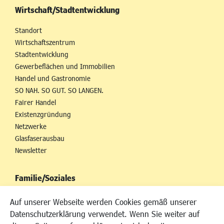
Wirtschaft/Stadtentwicklung
Standort
Wirtschaftszentrum
Stadtentwicklung
Gewerbeflächen und Immobilien
Handel und Gastronomie
SO NAH. SO GUT. SO LANGEN.
Fairer Handel
Existenzgründung
Netzwerke
Glasfaserausbau
Newsletter
Familie/Soziales
Kinderbetreuung
Auf unserer Webseite werden Cookies gemäß unserer
Kinder und Jugend
Datenschutzerklärung verwendet. Wenn Sie weiter auf
Institutionen für Familien