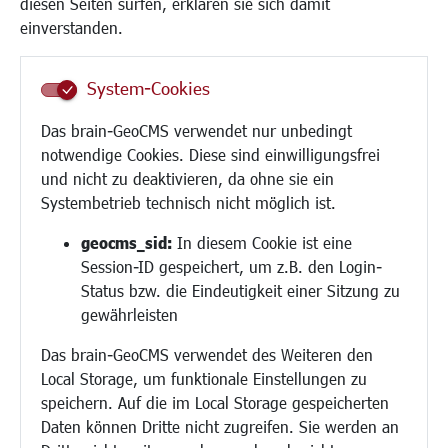
diesen Seiten surfen, erklären sie sich damit
Frauen
einverstanden.
Senioren/Haltestelle
Inklusion
System-Cookies
Schule
Migration und Zusammenleben
Das brain-GeoCMS verwendet nur unbedingt
Demokratie leben
notwendige Cookies. Diese sind einwilligungsfrei
Ukrainehilfe
und nicht zu deaktivieren, da ohne sie ein
Hilfe für Geflüchtete
Systembetrieb technisch nicht möglich ist.
Religion
geocms_sid:
In diesem Cookie ist eine
Session-ID gespeichert, um z.B. den Login-
Bauen/Umwelt/Mobilität
Status bzw. die Eindeutigkeit einer Sitzung zu
Bebauungsplanung
gewährleisten
Umwelt/Klima/Abfall
Das brain-GeoCMS verwendet des Weiteren den
Verkehr/Mobilität
Local Storage, um funktionale Einstellungen zu
Glasfaserausbau
speichern. Auf die im Local Storage gespeicherten
Aktuelle Baustellen
Daten können Dritte nicht zugreifen. Sie werden an
Paddelteich