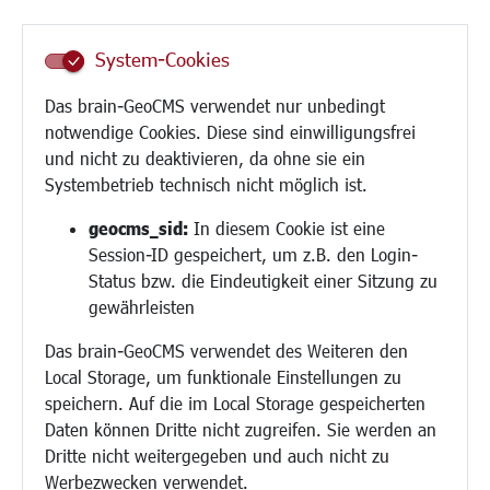
Senioren/Haltestelle
Inklusion
System-Cookies
Schule
Migration und Zusammenleben
Das brain-GeoCMS verwendet nur unbedingt
Demokratie leben
notwendige Cookies. Diese sind einwilligungsfrei
Ukrainehilfe
und nicht zu deaktivieren, da ohne sie ein
Hilfe für Geflüchtete
Systembetrieb technisch nicht möglich ist.
Religion
geocms_sid:
In diesem Cookie ist eine
Session-ID gespeichert, um z.B. den Login-
Bauen/Umwelt/Mobilität
Status bzw. die Eindeutigkeit einer Sitzung zu
Bebauungsplanung
gewährleisten
Umwelt/Klima/Abfall
Das brain-GeoCMS verwendet des Weiteren den
Verkehr/Mobilität
Local Storage, um funktionale Einstellungen zu
Glasfaserausbau
speichern. Auf die im Local Storage gespeicherten
Aktuelle Baustellen
Daten können Dritte nicht zugreifen. Sie werden an
Paddelteich
Dritte nicht weitergegeben und auch nicht zu
CINDY S
Werbezwecken verwendet.