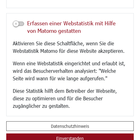
Kultur/Freizeit/Tourismus
Veranstaltungen
Erfassen einer Webstatistik mit Hilfe
Neue Stadthalle Langen
von Matomo gestatten
Stadtporträt
Aktivieren Sie diese Schaltfläche, wenn Sie die
Bäder
Webstatistik Matomo für diese Website akzeptieren.
Musikschule
Volkshochschule
Wenn eine Webstatistik eingerichtet und erlaubt ist,
Stadtbücherei
wird das Besucherverhalten analysiert: "Welche
Stadtarchiv
Seite wird wann für wie lange aufgerufen."
Museen
Hotels/Unterkünfte
Diese Statistik hilft dem Betreiber der Webseite,
Gastronomie
diese zu optimieren und für die Besucher
Kunstszene
zugänglicher zu gestalten.
Feste und Märkte
Sport
Vereine und Institutionen
Datenschutzhinweis
Einverstanden