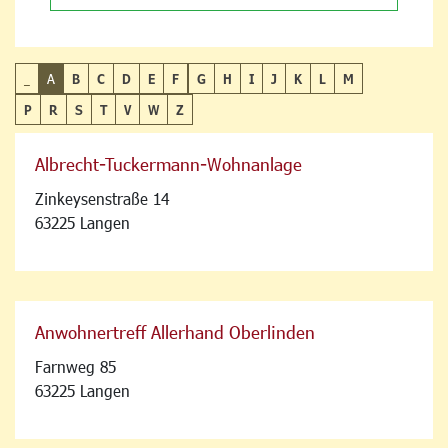
_
A
B
C
D
E
F
G
H
I
J
K
L
M
P
R
S
T
V
W
Z
Albrecht-Tuckermann-Wohnanlage
Zinkeysenstraße 14
63225 Langen
Anwohnertreff Allerhand Oberlinden
Farnweg 85
63225 Langen