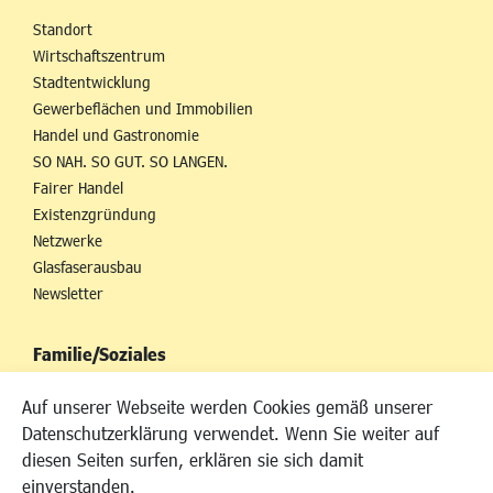
Standort
Wirtschaftszentrum
Stadtentwicklung
Gewerbeflächen und Immobilien
Handel und Gastronomie
SO NAH. SO GUT. SO LANGEN.
Fairer Handel
Existenzgründung
Netzwerke
Glasfaserausbau
Newsletter
Familie/Soziales
Kinderbetreuung
Auf unserer Webseite werden Cookies gemäß unserer
Kinder und Jugend
Datenschutzerklärung verwendet. Wenn Sie weiter auf
Institutionen für Familien
diesen Seiten surfen, erklären sie sich damit
Frauen
einverstanden.