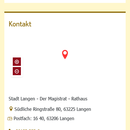
Kontakt
Stadt Langen - Der Magistrat - Rathaus
Link zur Google-Maps Navigation
Südliche Ringstraße 80
,
63225 Langen
Postfach:
16 40, 63206 Langen