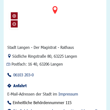
Stadt Langen - Der Magistrat - Rathaus
Link zur Google-Maps Navigation
Südliche Ringstraße 80
,
63225 Langen
Postfach:
16 40, 63206 Langen
06103 203-0
Anfahrt
E-Mail-Adressen der Stadt im
Impressum
Einheitliche Behördennummer 115