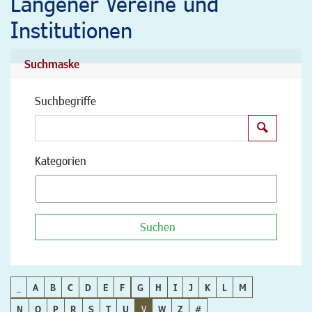
Langener Vereine und
Institutionen
Suchmaske
Suchbegriffe
Suchen
Kategorien
Suchen
_
A
B
C
D
E
F
G
H
I
J
K
L
M
N
O
P
R
S
T
U
V
W
Z
#