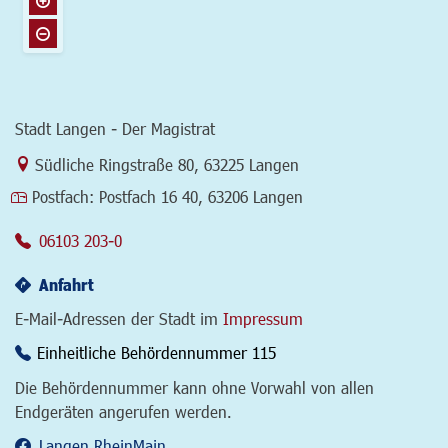
Stadt Langen - Der Magistrat
Link zur Google-Maps Navigation
Südliche Ringstraße 80
,
63225 Langen
Postfach:
Postfach 16 40, 63206 Langen
06103 203-0
Anfahrt
E-Mail-Adressen der Stadt im
Impressum
Einheitliche Behördennummer 115
Die Behördennummer kann ohne Vorwahl von allen
Endgeräten angerufen werden.
Langen.RheinMain