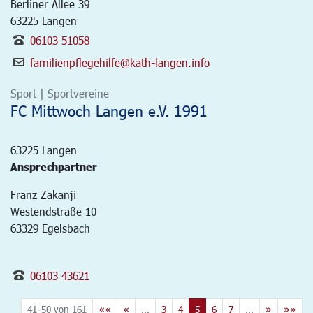
Berliner Allee 39
63225
Langen
06103 51058
familienpflegehilfe@kath-langen.info
Sport | Sportvereine
FC Mittwoch Langen e.V. 1991
63225
Langen
Ansprechpartner
Franz Zakanji
Westendstraße 10
63329 Egelsbach
06103 43621
41-50 von 161
««
«
...
3
4
5
6
7
...
»
»»