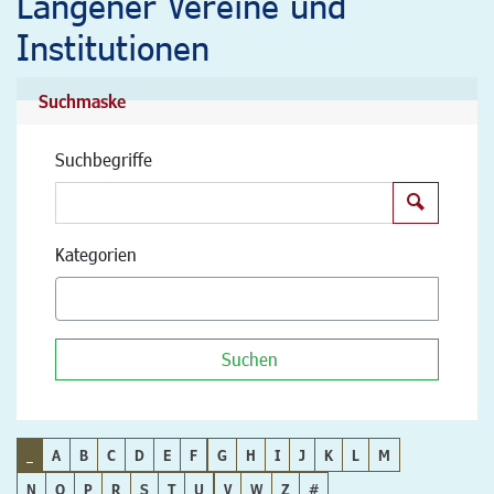
Langener Vereine und
Institutionen
Suchmaske
Suchbegriffe
Suchen
Kategorien
Suchen
_
A
B
C
D
E
F
G
H
I
J
K
L
M
N
O
P
R
S
T
U
V
W
Z
#