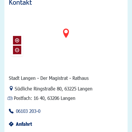
Kontakt
Stadt Langen - Der Magistrat - Rathaus
Link zur Google-Maps Navigation
Südliche Ringstraße 80
,
63225 Langen
Postfach:
16 40, 63206 Langen
06103 203-0
Anfahrt