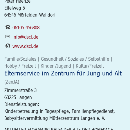
Peter Haenzel
Eifelweg 5
64546 Mörfelden-Walldorf
06105 456808
info@dscl.de
www.dscl.de
Familie/Soziales | Gesundheit / Soziales / Selbsthilfe |
Hobby / Freizeit | Kinder /Jugend | Kultur/Freizeit
Elternservice im Zentrum für Jung und Alt
(ZenJA)
Zimmerstraße 3
63225
Langen
Dienstleistungen:
Kinderbetreuung in Tagespflege, Familienpflegedienst,
Babysittervermittlung Mütterzentrum Langen e. V.
AKTUELLER FLOHMARKTKALENDER AUF DER HOMEPAGE