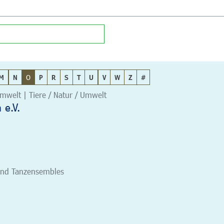
M
N
O
P
R
S
T
U
V
W
Z
#
/Umwelt | Tiere / Natur / Umwelt
e.V.
 und Tanzensembles