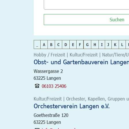
Suchen
_
A
B
C
D
E
F
G
H
I
J
K
L
Hobby / Freizeit | Kultur/Freizeit | Natur/Tiere
Obst- und Gartenbauverein Langen 
Wassergasse 2
63225
Langen
06103 25406
Kultur/Freizeit | Orchester, Kapellen, Gruppen
Orchesterverein Langen e.V.
Goethestraße 120
63225
Langen