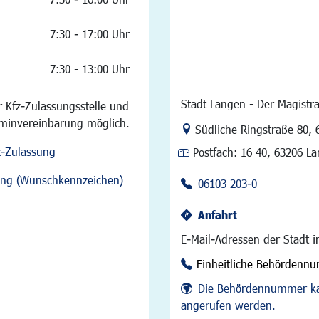
7:30 - 17:00 Uhr
7:30 - 13:00 Uhr
Stadt Langen - Der Magistra
 Kfz-Zulassungsstelle und
rminvereinbarung möglich.
Link zur Google-Maps Na
Südliche Ringstraße 80
,
z-Zulassung
Postfach:
16 40, 63206 L
sung (Wunschkennzeichen)
06103 203-0
Anfahrt
E-Mail-Adressen der Stadt 
Einheitliche Behördenn
Die Behördennummer ka
angerufen werden.