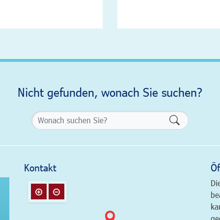
Nicht gefunden, wonach Sie suchen?
Formularsch
Kontakt
Öf
Di
be
ka
ge