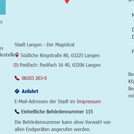
n
Stadt Langen - Der Magistrat
in
F
estelle
Link zur Google-Maps Navigation
Südliche Ringstraße 80
,
63225 Langen
Postfach:
Postfach 16 40, 63206 Langen
Be
06103 203-0
Kf
Be
Anfahrt
mö
E-Mail-Adressen der Stadt im
Impressum
Einheitliche Behördennummer 115
Die Behördennummer kann ohne Vorwahl von
allen Endgeräten angerufen werden.