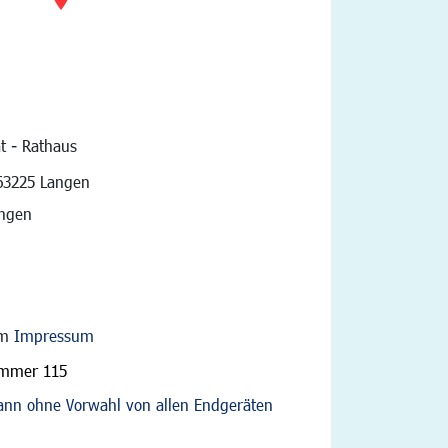
t - Rathaus
vigation
63225 Langen
angen
im
Impressum
ummer 115
nn ohne Vorwahl von allen Endgeräten