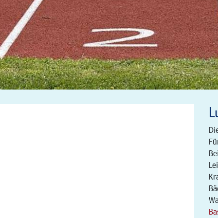
L
Di
Fü
Be
Le
Kr
Bä
Wa
Ba