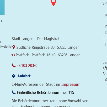
ge
n
Stadt Langen - Der Magistrat
in
F
estelle
Link zur Google-Maps Navigation
Südliche Ringstraße 80
,
63225 Langen
Postfach:
Postfach 16 40, 63206 Langen
Be
06103 203-0
Kf
Be
Anfahrt
mö
E-Mail-Adressen der Stadt im
Impressum
Einheitliche Behördennummer 115
Die Behördennummer kann ohne Vorwahl von
allen Endgeräten angerufen werden.