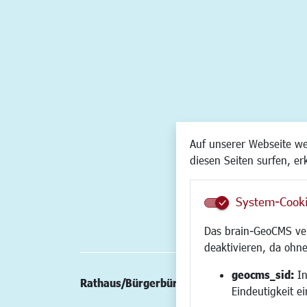
Auf unserer Webseite w
diesen Seiten surfen, er
System-Cook
Das brain-GeoCMS ver
deaktivieren, da ohne
geocms_sid:
In
Rathaus/Bürgerbüro
Wirtschaft/St
Eindeutigkeit e