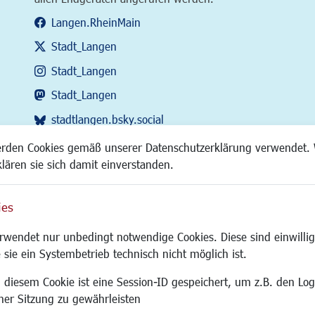
Langen.RheinMain
Stadt_Langen
Stadt_Langen
Stadt_Langen
stadtlangen.bsky.social
RSS-Feed
erden Cookies gemäß unserer Datenschutzerklärung verwendet. 
klären sie sich damit einverstanden.
ies
Site
wendet nur unbedingt notwendige Cookies. Diese sind einwillig
 sie ein Systembetrieb technisch nicht möglich ist.
 diesem Cookie ist eine Session-ID gespeichert, um z.B. den Log
adtentwicklung
Familie/Soziales
Bauen/Umwelt
iner Sitzung zu gewährleisten