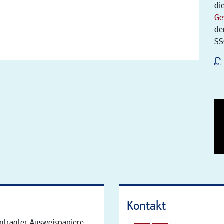
di
Ge
de
SS
Kontakt
ntragter Ausweispapiere,