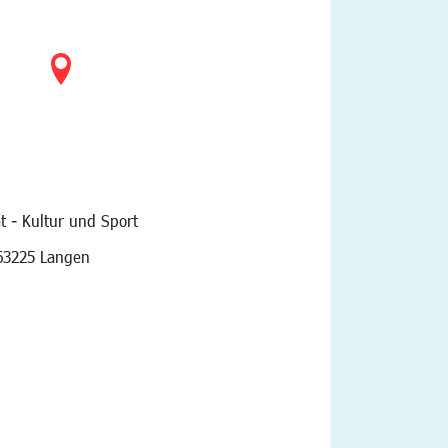
t - Kultur und Sport
vigation
63225 Langen