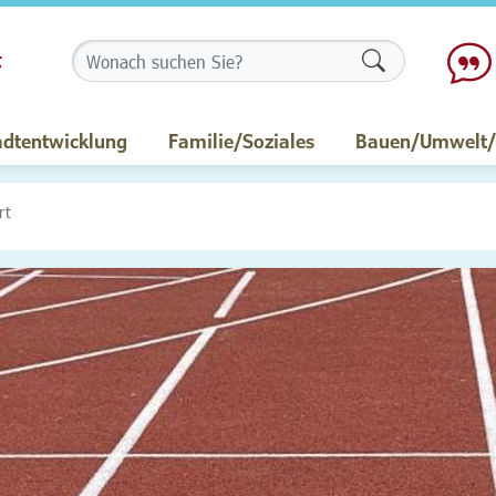
Formularschalt
adtentwicklung
Familie/Soziales
Bauen/Umwelt/M
rt