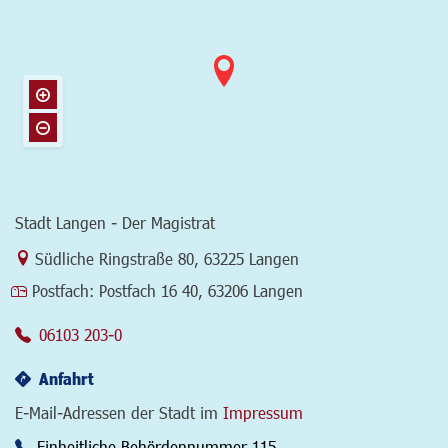
Stadt Langen - Der Magistrat
Link zur Google-Maps Navigation
Südliche Ringstraße 80
,
63225 Langen
Postfach:
Postfach 16 40, 63206 Langen
06103 203-0
Anfahrt
E-Mail-Adressen der Stadt im
Impressum
Einheitliche Behördennummer 115