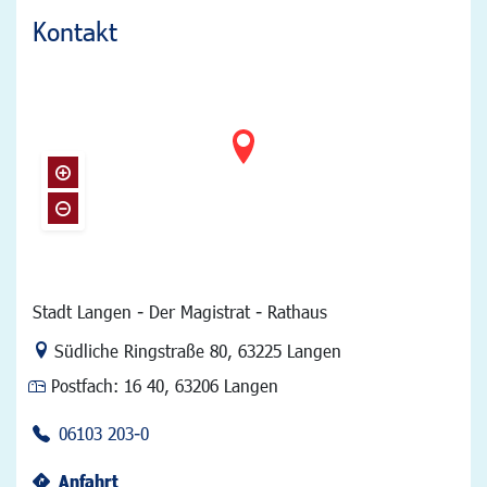
Kontakt
Stadt Langen - Der Magistrat - Rathaus
Link zur Google-Maps Navigation
Südliche Ringstraße 80
,
63225 Langen
Postfach:
16 40, 63206 Langen
06103 203-0
Anfahrt