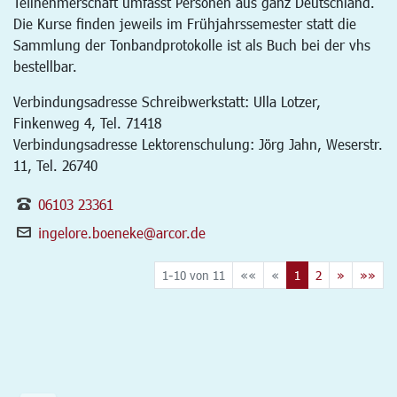
Teilnehmerschaft umfasst Personen aus ganz Deutschland.
Die Kurse finden jeweils im Frühjahrssemester statt die
Sammlung der Tonbandprotokolle ist als Buch bei der vhs
bestellbar.
Verbindungsadresse Schreibwerkstatt: Ulla Lotzer,
Finkenweg 4, Tel. 71418
Verbindungsadresse Lektorenschulung: Jörg Jahn, Weserstr.
11, Tel. 26740
06103 23361
ingelore.boeneke@arcor.de
1-10 von 11
««
«
1
2
»
»»