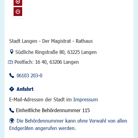
Stadt Langen - Der Magistrat - Rathaus
Link zur Google-Maps Navigation
Südliche Ringstraße 80
,
63225 Langen
Postfach:
16 40, 63206 Langen
06103 203-0
Anfahrt
E-Mail-Adressen der Stadt im
Impressum
Einheitliche Behördennummer 115
Die Behördennummer kann ohne Vorwahl von allen
Endgeräten angerufen werden.