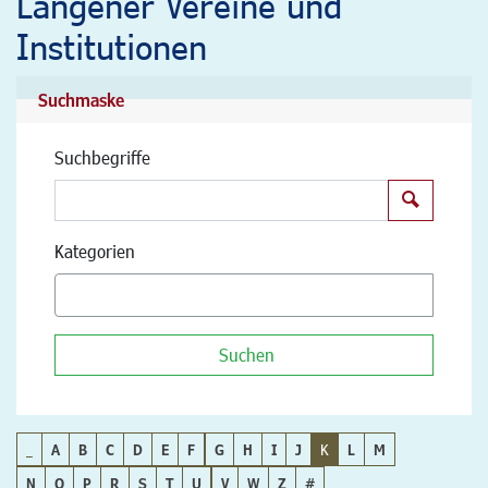
Langener Vereine und
Institutionen
Suchmaske
Suchbegriffe
Suchen
Kategorien
Suchen
_
A
B
C
D
E
F
G
H
I
J
K
L
M
N
O
P
R
S
T
U
V
W
Z
#