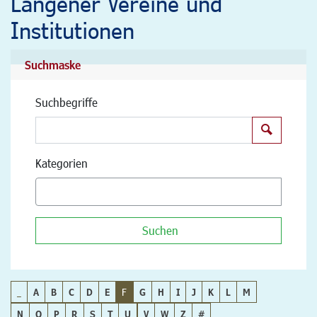
Langener Vereine und
Institutionen
Suchmaske
Suchbegriffe
Suchen
Kategorien
Suchen
_
A
B
C
D
E
F
G
H
I
J
K
L
M
N
O
P
R
S
T
U
V
W
Z
#