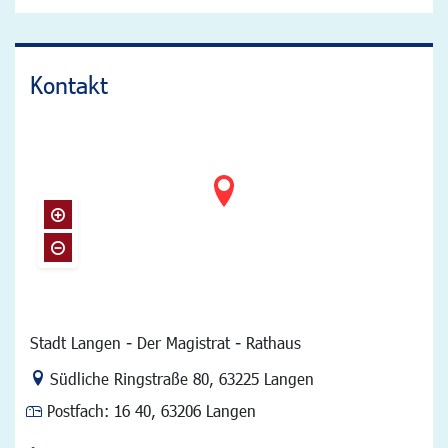
Kontakt
Stadt Langen - Der Magistrat - Rathaus
Link zur Google-Maps Navigation
Südliche Ringstraße 80
,
63225 Langen
Postfach:
16 40, 63206 Langen