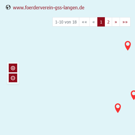
www.foerderverein-gss-langen.de
1-10 von 18
««
«
1
2
»
»»