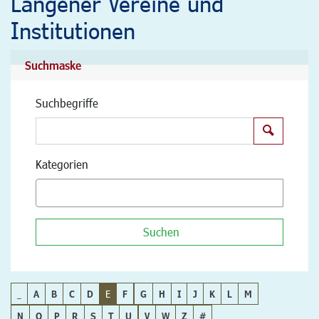
Langener Vereine und
Institutionen
Suchmaske
Suchbegriffe
Suchen
Kategorien
Suchen
_
A
B
C
D
E
F
G
H
I
J
K
L
M
N
O
P
R
S
T
U
V
W
Z
#