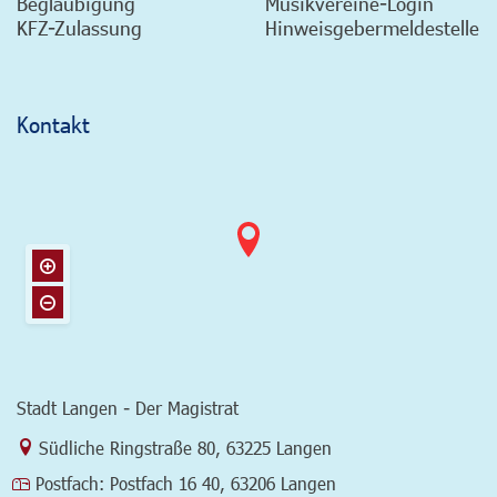
Beglaubigung
Musikvereine-Login
KFZ-Zulassung
Hinweisgebermeldestelle
Kontakt
Stadt Langen - Der Magistrat
Link zur Google-Maps Navigation
Südliche Ringstraße 80
,
63225 Langen
Postfach:
Postfach 16 40, 63206 Langen