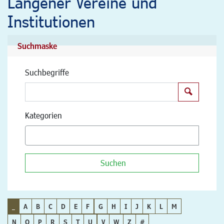
Langener Vereine und
Institutionen
Suchmaske
Suchbegriffe
Suchen
Kategorien
Suchen
_
A
B
C
D
E
F
G
H
I
J
K
L
M
N
O
P
R
S
T
U
V
W
Z
#