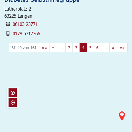
Lutherplatz 2
63225
Langen
06103 23771
0178 5317366
31-40 von 161
««
«
...
2
3
4
5
6
...
»
»»