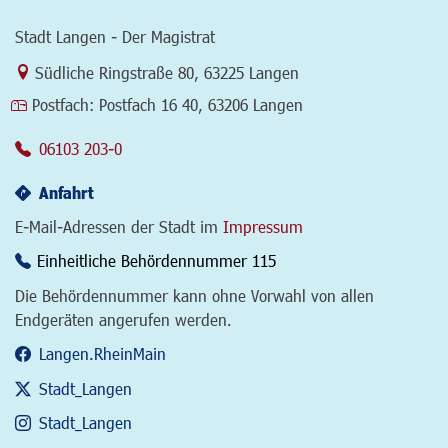
Stadt Langen - Der Magistrat
Link zur Google-Maps Navigation
Südliche Ringstraße 80
,
63225 Langen
Postfach:
Postfach 16 40, 63206 Langen
06103 203-0
Anfahrt
E-Mail-Adressen der Stadt im
Impressum
Einheitliche Behördennummer 115
Die Behördennummer kann ohne Vorwahl von allen
Endgeräten angerufen werden.
Langen.RheinMain
Stadt_Langen
Stadt_Langen