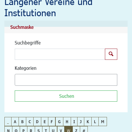
Langener Vereine und
Institutionen
Suchmaske
Suchbegriffe
Suchen
Kategorien
Suchen
_
A
B
C
D
E
F
G
H
I
J
K
L
M
N
O
P
R
S
T
U
V
W
Z
#