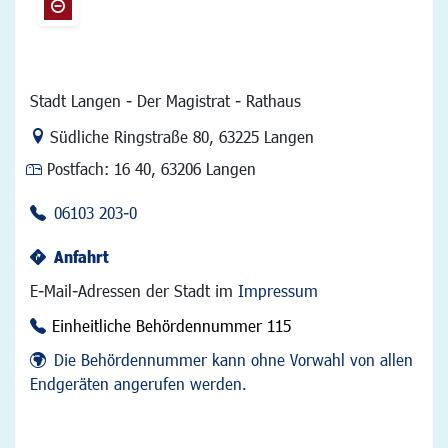
Stadt Langen - Der Magistrat - Rathaus
Link zur Google-Maps Navigation
Südliche Ringstraße 80
,
63225 Langen
Postfach:
16 40, 63206 Langen
06103 203-0
Anfahrt
E-Mail-Adressen der Stadt im
Impressum
Einheitliche Behördennummer 115
Die Behördennummer kann ohne Vorwahl von allen
Endgeräten angerufen werden.