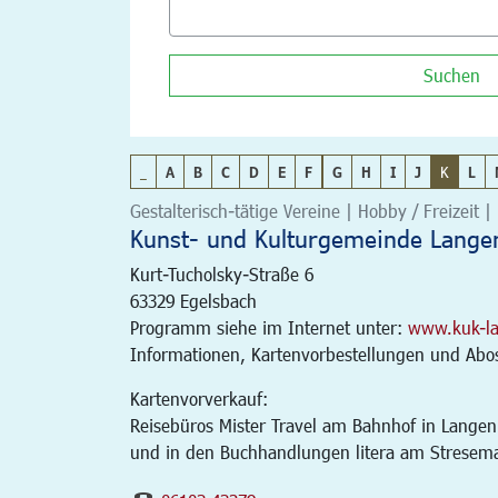
Suchen
_
A
B
C
D
E
F
G
H
I
J
K
L
Gestalterisch-tätige Vereine | Hobby / Freizeit | 
Kunst- und Kulturgemeinde Langen
Kurt-Tucholsky-Straße 6
63329
Egelsbach
Programm siehe im Internet unter:
www.kuk-l
Informationen, Kartenvorbestellungen und Abos 
Kartenvorverkauf:
Reisebüros Mister Travel am Bahnhof in Langen
und in den Buchhandlungen litera am Stresem