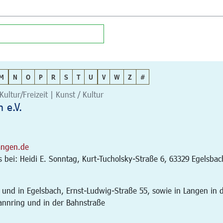
M
N
O
P
R
S
T
U
V
W
Z
#
Kultur/Freizeit | Kunst / Kultur
 e.V.
angen.de
bei: Heidi E. Sonntag, Kurt-Tucholsky-Straße 6, 63329 Egelsbac
 und in Egelsbach, Ernst-Ludwig-Straße 55, sowie in Langen in 
annring und in der Bahnstraße