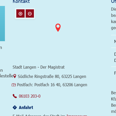
Kontakt
Öf
Di
be
ka
ge
n
Stadt Langen - Der Magistrat
in
F
estelle
Link zur Google-Maps Navigation
Südliche Ringstraße 80
,
63225 Langen
Postfach:
Postfach 16 40, 63206 Langen
Be
06103 203-0
Kf
Be
Anfahrt
mö