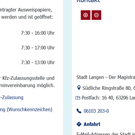
ntragter Ausweispapiere,
 werden und ist geöffnet:
7:30 - 16:00 Uhr
7:30 - 17:00 Uhr
7:30 - 13:00 Uhr
Stadt Langen - Der Magistra
 Kfz-Zulassungsstelle und
rminvereinbarung möglich.
Link zur Google-Maps Na
Südliche Ringstraße 80
,
z-Zulassung
Postfach:
16 40, 63206 L
sung (Wunschkennzeichen)
06103 203-0
Anfahrt
E-Mail-Adressen der Stadt 