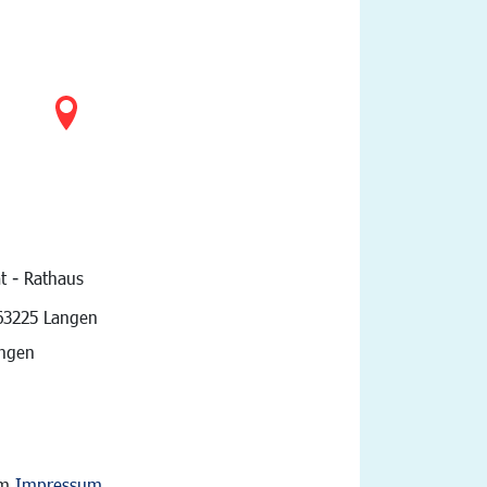
t - Rathaus
vigation
63225 Langen
angen
im
Impressum