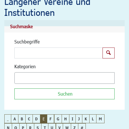
Langener Vereine und
Institutionen
Suchmaske
Suchbegriffe
Suchen
Kategorien
Suchen
_
A
B
C
D
E
F
G
H
I
J
K
L
M
N
O
P
R
S
T
U
V
W
Z
#