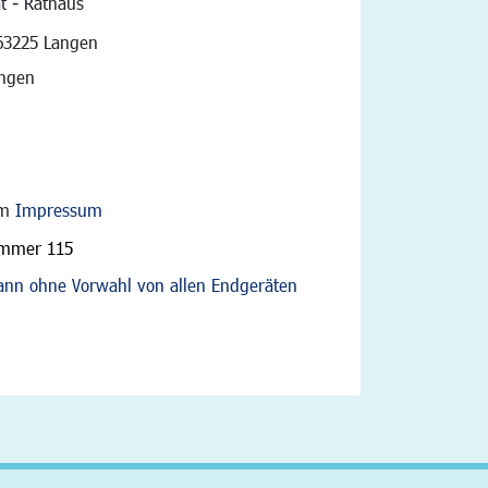
t - Rathaus
vigation
63225 Langen
angen
im
Impressum
ummer 115
nn ohne Vorwahl von allen Endgeräten