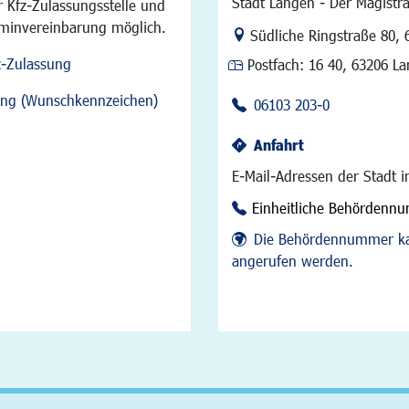
Stadt Langen - Der Magistra
 Kfz-Zulassungsstelle und
rminvereinbarung möglich.
Link zur Google-Maps Na
Südliche Ringstraße 80
,
z-Zulassung
Postfach:
16 40, 63206 L
sung (Wunschkennzeichen)
06103 203-0
Anfahrt
E-Mail-Adressen der Stadt 
Einheitliche Behördenn
Die Behördennummer ka
angerufen werden.