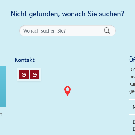
Nicht gefunden, wonach Sie suchen?
Formularsch
Kontakt
Öf
Di
be
ka
ge
n