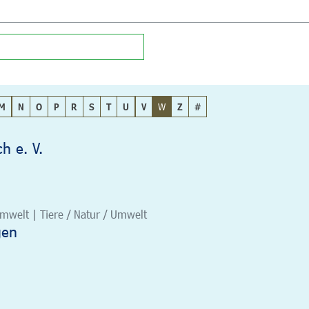
M
N
O
P
R
S
T
U
V
W
Z
#
h e. V.
/Umwelt | Tiere / Natur / Umwelt
gen