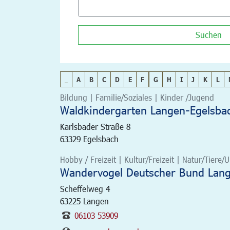
Suchen
_
A
B
C
D
E
F
G
H
I
J
K
L
Bildung | Familie/Soziales | Kinder /Jugend
Waldkindergarten Langen-Egelsbac
Karlsbader Straße 8
63329
Egelsbach
Hobby / Freizeit | Kultur/Freizeit | Natur/Tiere
Wandervogel Deutscher Bund Lan
Scheffelweg 4
63225
Langen
06103 53909