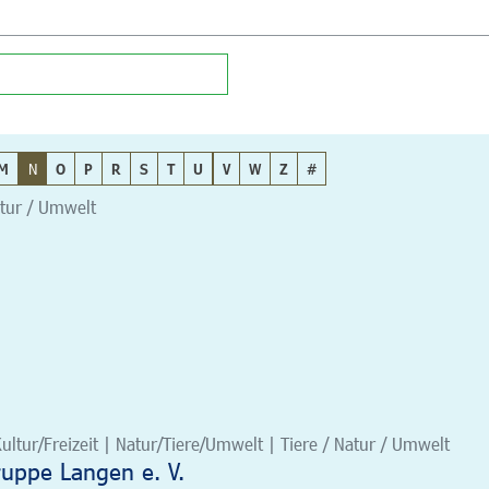
M
N
O
P
R
S
T
U
V
W
Z
#
atur / Umwelt
ultur/Freizeit | Natur/Tiere/Umwelt | Tiere / Natur / Umwelt
uppe Langen e. V.