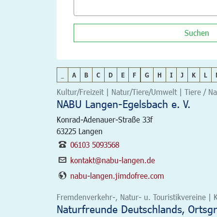
Suchen
_
A
B
C
D
E
F
G
H
I
J
K
L
Kultur/Freizeit | Natur/Tiere/Umwelt | Tiere / N
NABU Langen-Egelsbach e. V.
Konrad-Adenauer-Straße 33f
63225
Langen
06103 5093568
kontakt@nabu-langen.de
nabu-langen.jimdofree.com
Fremdenverkehr-, Natur- u. Touristikvereine | K
Naturfreunde Deutschlands, Ortsgr