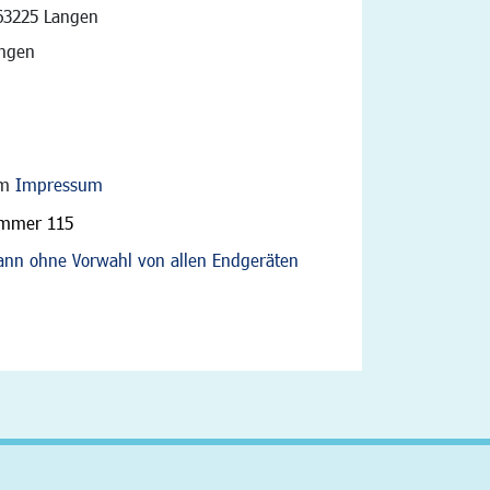
vigation
63225 Langen
angen
im
Impressum
ummer 115
nn ohne Vorwahl von allen Endgeräten