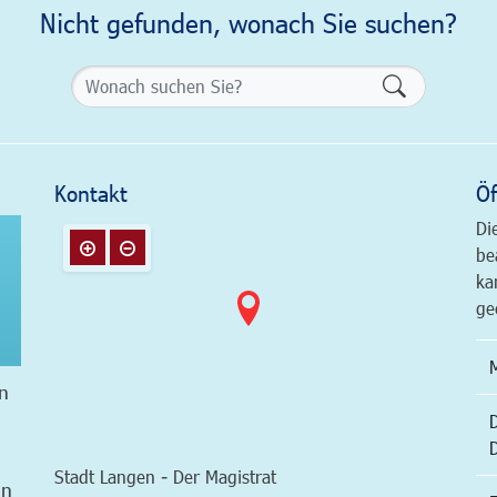
Nicht gefunden, wonach Sie suchen?
Formularsch
Kontakt
Öf
Di
be
ka
ge
n
Stadt Langen - Der Magistrat
in