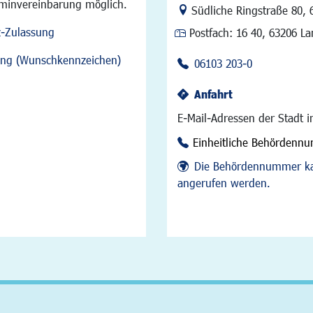
rminvereinbarung möglich.
Link zur Google-Maps Na
Südliche Ringstraße 80
,
z-Zulassung
Postfach:
16 40, 63206 L
sung (Wunschkennzeichen)
06103 203-0
Anfahrt
E-Mail-Adressen der Stadt 
Einheitliche Behördenn
Die Behördennummer ka
angerufen werden.