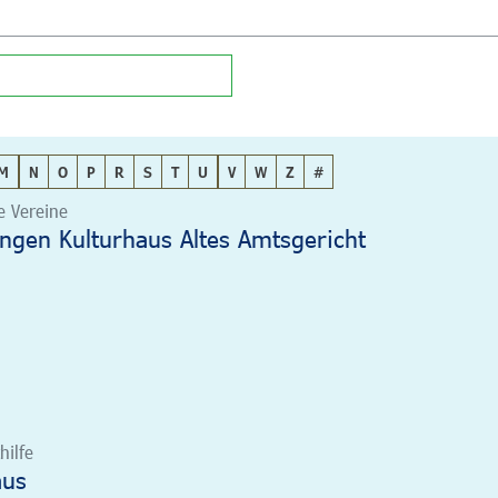
M
N
O
P
R
S
T
U
V
W
Z
#
le Vereine
angen Kulturhaus Altes Amtsgericht
hilfe
aus