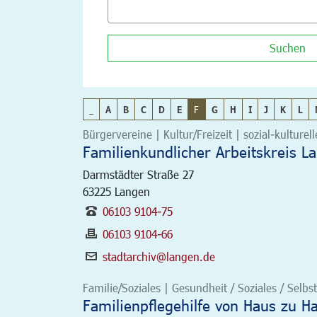
Suchen
_
A
B
C
D
E
F
G
H
I
J
K
L
Bürgervereine | Kultur/Freizeit | sozial-kulturel
Familienkundlicher Arbeitskreis L
Darmstädter Straße 27
63225
Langen
06103 9104-75
06103 9104-66
stadtarchiv@langen.de
Familie/Soziales | Gesundheit / Soziales / Selbst
Familienpflegehilfe von Haus zu H