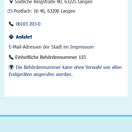
Link zur Google-Maps Navigation
Südliche Ringstraße 80
,
63225 Langen
Postfach:
16 40, 63206 Langen
06103 203-0
Anfahrt
E-Mail-Adressen der Stadt im
Impressum
Einheitliche Behördennummer 115
Die Behördennummer kann ohne Vorwahl von allen
Endgeräten angerufen werden.