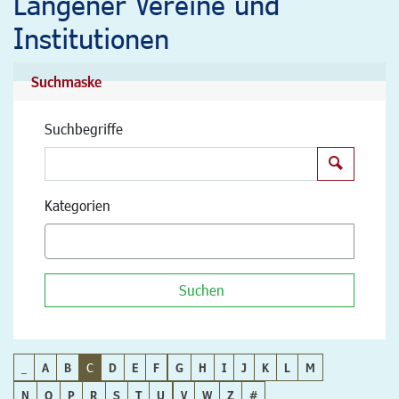
Langener Vereine und
Institutionen
Suchmaske
Suchbegriffe
Suchen
Kategorien
Suchen
_
A
B
C
D
E
F
G
H
I
J
K
L
M
N
O
P
R
S
T
U
V
W
Z
#