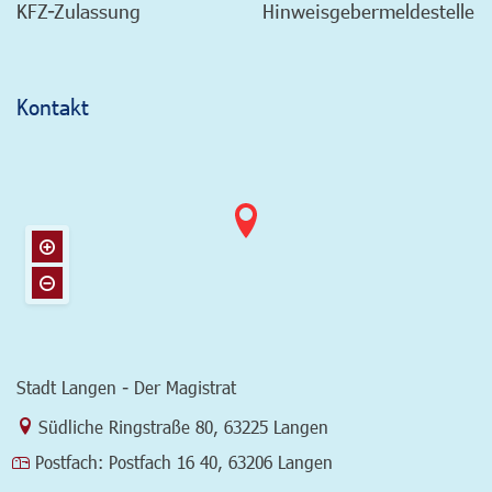
KFZ-Zulassung
Hinweisgebermeldestelle
Kontakt
Stadt Langen - Der Magistrat
Link zur Google-Maps Navigation
Südliche Ringstraße 80
,
63225 Langen
Postfach:
Postfach 16 40, 63206 Langen