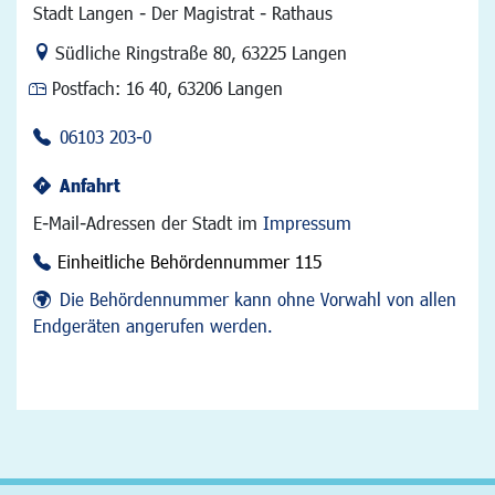
Stadt Langen - Der Magistrat - Rathaus
Link zur Google-Maps Navigation
Südliche Ringstraße 80
,
63225 Langen
Postfach:
16 40, 63206 Langen
06103 203-0
Anfahrt
E-Mail-Adressen der Stadt im
Impressum
Einheitliche Behördennummer 115
Die Behördennummer kann ohne Vorwahl von allen
Endgeräten angerufen werden.