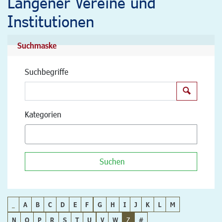
Langener Vereine und
Institutionen
Suchmaske
Suchbegriffe
Suchen
Kategorien
Suchen
_
A
B
C
D
E
F
G
H
I
J
K
L
M
N
O
P
R
S
T
U
V
W
Z
#