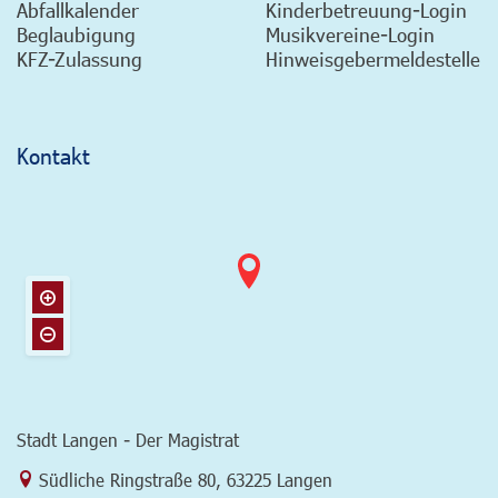
Abfallkalender
Kinderbetreuung-Login
Beglaubigung
Musikvereine-Login
KFZ-Zulassung
Hinweisgebermeldestelle
Kontakt
Stadt Langen - Der Magistrat
Link zur Google-Maps Navigation
Südliche Ringstraße 80
,
63225 Langen