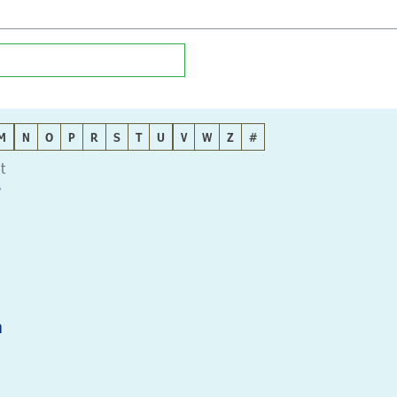
M
N
O
P
R
S
T
U
V
W
Z
#
t
r
n