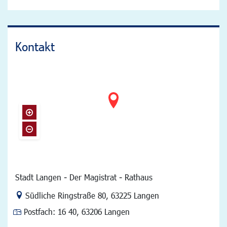
Kontakt
Stadt Langen - Der Magistrat - Rathaus
Link zur Google-Maps Navigation
Südliche Ringstraße 80
,
63225 Langen
Postfach:
16 40, 63206 Langen