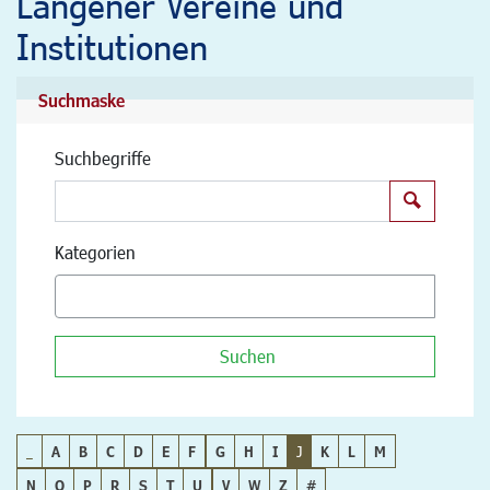
Langener Vereine und
Institutionen
Suchmaske
Suchbegriffe
Suchen
Kategorien
Suchen
_
A
B
C
D
E
F
G
H
I
J
K
L
M
N
O
P
R
S
T
U
V
W
Z
#