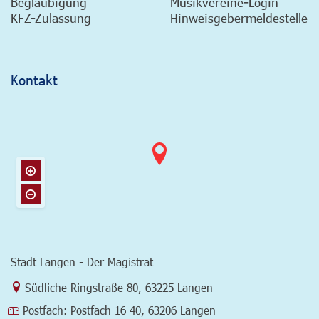
Beglaubigung
Musikvereine-Login
KFZ-Zulassung
Hinweisgebermeldestelle
Kontakt
Stadt Langen - Der Magistrat
Link zur Google-Maps Navigation
Südliche Ringstraße 80
,
63225 Langen
Postfach:
Postfach 16 40, 63206 Langen