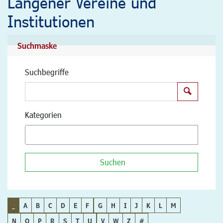
Langener Vereine und
Institutionen
Suchmaske
Suchbegriffe
Suchen
Kategorien
Suchen
_
A
B
C
D
E
F
G
H
I
J
K
L
M
N
O
P
R
S
T
U
V
W
Z
#