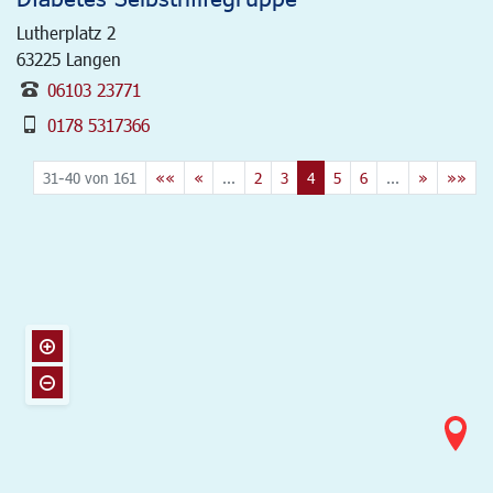
Lutherplatz 2
63225
Langen
06103 23771
0178 5317366
31-40 von 161
««
«
...
2
3
4
5
6
...
»
»»