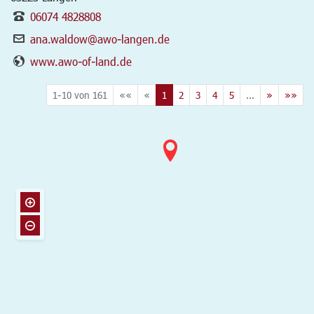
06074 4828808
ana.waldow@awo-langen.de
www.awo-of-land.de
1-10 von 161
««
«
1
2
3
4
5
...
»
»»