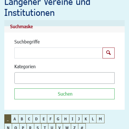
Langener Vereine und
Institutionen
Suchmaske
Suchbegriffe
Suchen
Kategorien
Suchen
_
A
B
C
D
E
F
G
H
I
J
K
L
M
N
O
P
R
S
T
U
V
W
Z
#