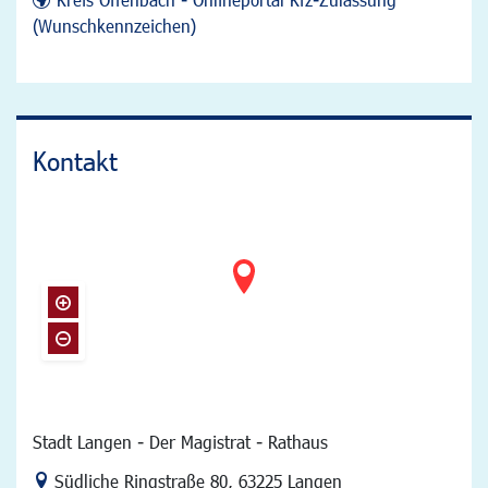
(Wunschkennzeichen)
Kontakt
Stadt Langen - Der Magistrat - Rathaus
Link zur Google-Maps Navigation
Südliche Ringstraße 80
,
63225 Langen