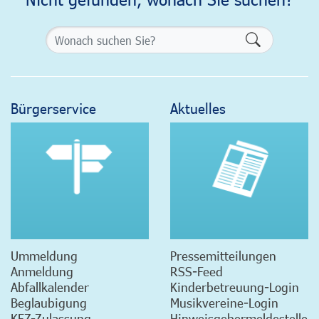
Formularsch
Bürgerservice
Aktuelles
Ummeldung
Pressemitteilungen
Anmeldung
RSS-Feed
Abfallkalender
Kinderbetreuung-Login
Beglaubigung
Musikvereine-Login
KFZ-Zulassung
Hinweisgebermeldestelle