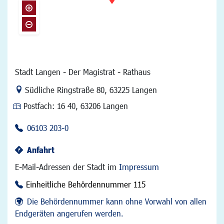
Stadt Langen - Der Magistrat - Rathaus
Link zur Google-Maps Navigation
Südliche Ringstraße 80
,
63225 Langen
Postfach:
16 40, 63206 Langen
06103 203-0
Anfahrt
E-Mail-Adressen der Stadt im
Impressum
Einheitliche Behördennummer 115
Die Behördennummer kann ohne Vorwahl von allen
Endgeräten angerufen werden.