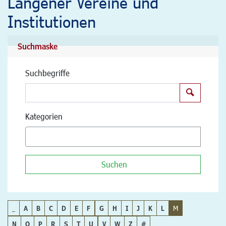
Langener Vereine und
Institutionen
Suchmaske
Suchbegriffe
Suchen
Kategorien
Suchen
_
A
B
C
D
E
F
G
H
I
J
K
L
M
N
O
P
R
S
T
U
V
W
Z
#