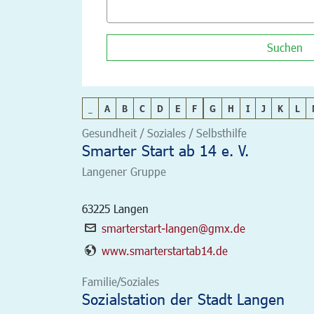
Suchen
_
A
B
C
D
E
F
G
H
I
J
K
L
Gesundheit / Soziales / Selbsthilfe
Smarter Start ab 14 e. V.
Langener Gruppe
63225
Langen
smarterstart-langen@gmx.de
www.smarterstartab14.de
Familie/Soziales
Sozialstation der Stadt Langen