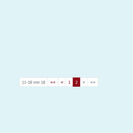
11-18 von 18
««
«
1
2
»
»»