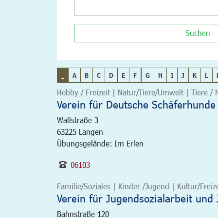
Suchen
_
A
B
C
D
E
F
G
H
I
J
K
L
Hobby / Freizeit | Natur/Tiere/Umwelt | Tiere /
Verein für Deutsche Schäferhunde
Wallstraße 3
63225
Langen
Übungsgelände: Im Erlen
06103
Familie/Soziales | Kinder /Jugend | Kultur/Freize
Verein für Jugendsozialarbeit und
Bahnstraße 120