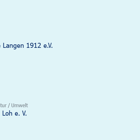
e Langen 1912 e.V.
atur / Umwelt
Loh e. V.