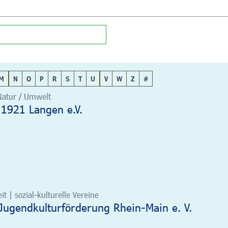
M
N
O
P
R
S
T
U
V
W
Z
#
 Natur / Umwelt
 1921 Langen e.V.
it | sozial-kulturelle Vereine
 Jugendkulturförderung Rhein-Main e. V.