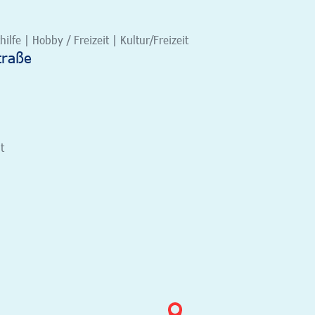
ilfe | Hobby / Freizeit | Kultur/Freizeit
traße
t