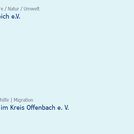
re / Natur / Umwelt
ch e.V.
hilfe | Migration
e im Kreis Offenbach e. V.