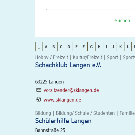
Suchen
_
A
B
C
D
E
F
G
H
I
J
K
L
Hobby / Freizeit | Kultur/Freizeit | Sport | Spor
Schachklub Langen e.V.
63225
Langen
vorsitzender@sklangen.de
www.sklangen.de
Bildung | Bildung/ Schule / Studenten | Familie
Schülerhilfe Langen
Bahnstraße 25