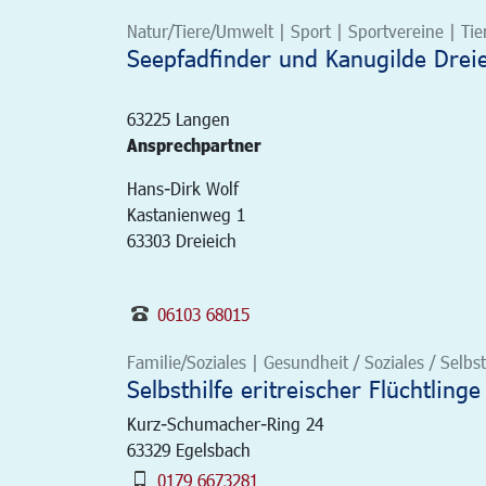
Natur/Tiere/Umwelt | Sport | Sportvereine | Tie
Seepfadfinder und Kanugilde Dreiei
63225
Langen
Ansprechpartner
Hans-Dirk Wolf
Kastanienweg 1
63303 Dreieich
06103 68015
Familie/Soziales | Gesundheit / Soziales / Selbst
Selbsthilfe eritreischer Flüchtling
Kurz-Schumacher-Ring 24
63329
Egelsbach
0179 6673281