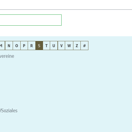
M
N
O
P
R
S
T
U
V
W
Z
#
tvereine
/Soziales