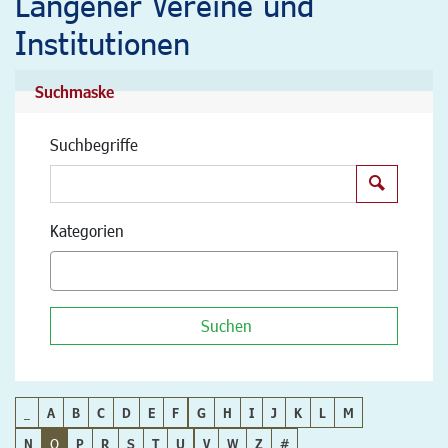
Langener Vereine und
Institutionen
Suchmaske
Suchbegriffe
Suchen
Kategorien
Suchen
_
A
B
C
D
E
F
G
H
I
J
K
L
M
N
O
P
R
S
T
U
V
W
Z
#