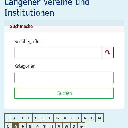
Langener Vereine und
Institutionen
Suchmaske
Suchbegriffe
Suchen
Kategorien
Suchen
_
A
B
C
D
E
F
G
H
I
J
K
L
M
N
O
P
R
S
T
U
V
W
Z
#