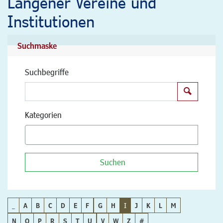
Langener Vereine und
Institutionen
Suchmaske
Suchbegriffe
Suchen
Kategorien
Suchen
_
A
B
C
D
E
F
G
H
I
J
K
L
M
N
O
P
R
S
T
U
V
W
Z
#