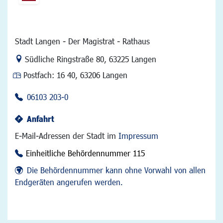
Stadt Langen - Der Magistrat - Rathaus
Link zur Google-Maps Navigation
Südliche Ringstraße 80
,
63225 Langen
Postfach:
16 40, 63206 Langen
06103 203-0
Anfahrt
E-Mail-Adressen der Stadt im
Impressum
Einheitliche Behördennummer 115
Die Behördennummer kann ohne Vorwahl von allen
Endgeräten angerufen werden.