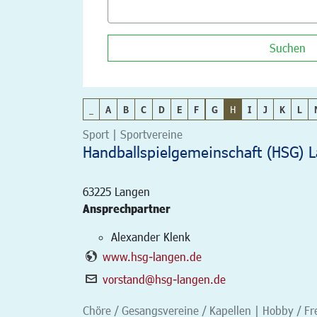
Suchen
_
A
B
C
D
E
F
G
H
I
J
K
L
Sport | Sportvereine
Handballspielgemeinschaft (HSG) 
63225
Langen
Ansprechpartner
Alexander Klenk
www.hsg-langen.de
vorstand@hsg-langen.de
Chöre / Gesangsvereine / Kapellen | Hobby / Fre