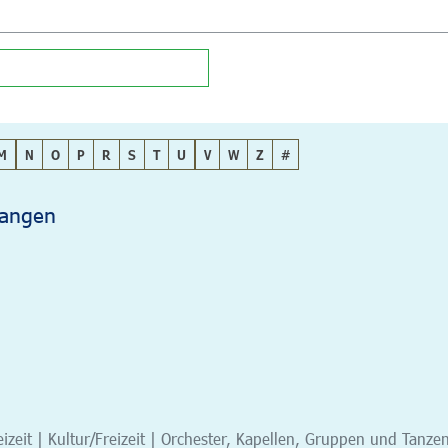
M
N
O
P
R
S
T
U
V
W
Z
#
Langen
izeit | Kultur/Freizeit | Orchester, Kapellen, Gruppen und Tanz