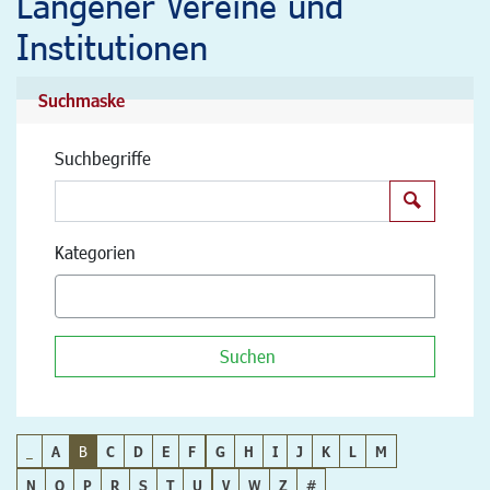
Langener Vereine und
Institutionen
Suchmaske
Suchbegriffe
Suchen
Kategorien
Suchen
_
A
B
C
D
E
F
G
H
I
J
K
L
M
N
O
P
R
S
T
U
V
W
Z
#