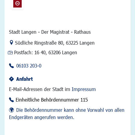
Stadt Langen - Der Magistrat - Rathaus
Link zur Google-Maps Navigation
Südliche Ringstraße 80
,
63225 Langen
Postfach:
16 40, 63206 Langen
06103 203-0
Anfahrt
E-Mail-Adressen der Stadt im
Impressum
Einheitliche Behördennummer 115
Die Behördennummer kann ohne Vorwahl von allen
Endgeräten angerufen werden.