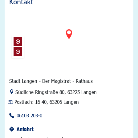
Kontakt
Stadt Langen - Der Magistrat - Rathaus
Link zur Google-Maps Navigation
Südliche Ringstraße 80
,
63225 Langen
Postfach:
16 40, 63206 Langen
06103 203-0
Anfahrt