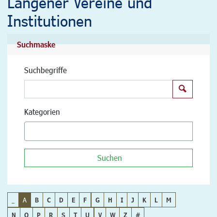
Langener Vereine und
Institutionen
Suchmaske
Suchbegriffe
Suchen
Kategorien
Suchen
_
A
B
C
D
E
F
G
H
I
J
K
L
M
N
O
P
R
S
T
U
V
W
Z
#