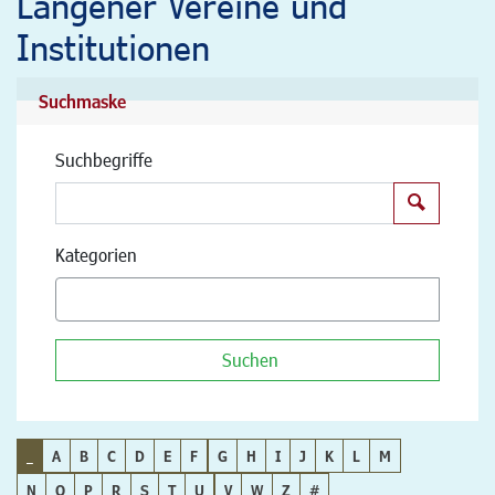
Langener Vereine und
Institutionen
Suchmaske
Suchbegriffe
Suchen
Kategorien
Suchen
_
A
B
C
D
E
F
G
H
I
J
K
L
M
N
O
P
R
S
T
U
V
W
Z
#