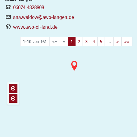
06074 4828808
ana.waldow@awo-langen.de
www.awo-of-land.de
1-10 von 161
««
«
1
2
3
4
5
...
»
»»