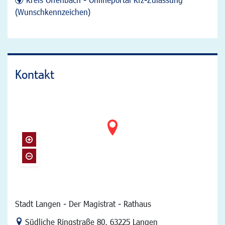
(Wunschkennzeichen)
Kontakt
Stadt Langen - Der Magistrat - Rathaus
Link zur Google-Maps Navigation
Südliche Ringstraße 80
,
63225 Langen