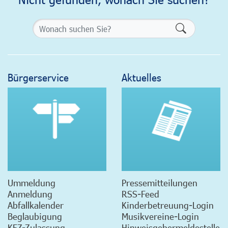
Formularsch
Bürgerservice
Aktuelles
Ummeldung
Pressemitteilungen
Anmeldung
RSS-Feed
Abfallkalender
Kinderbetreuung-Login
Beglaubigung
Musikvereine-Login
KFZ-Zulassung
Hinweisgebermeldestelle