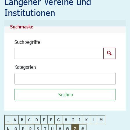
Langener Vereine und
Institutionen
Suchmaske
Suchbegriffe
Suchen
Kategorien
Suchen
_
A
B
C
D
E
F
G
H
I
J
K
L
M
N
O
P
R
S
T
U
V
W
Z
#