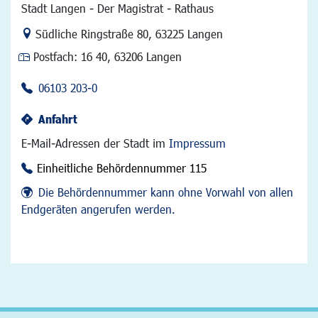
Stadt Langen - Der Magistrat - Rathaus
Link zur Google-Maps Navigation
Südliche Ringstraße 80
,
63225 Langen
Postfach:
16 40, 63206 Langen
06103 203-0
Anfahrt
E-Mail-Adressen der Stadt im
Impressum
Einheitliche Behördennummer 115
Die Behördennummer kann ohne Vorwahl von allen
Endgeräten angerufen werden.