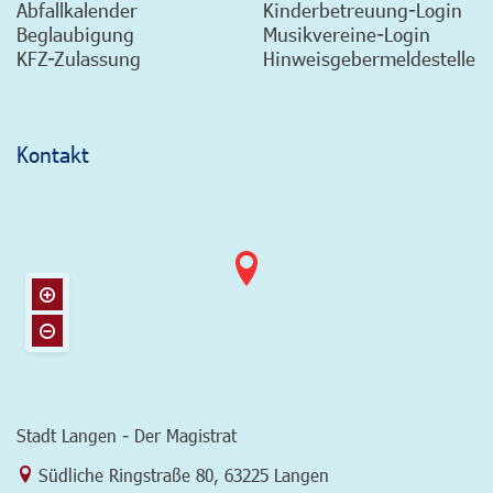
Abfallkalender
Kinderbetreuung-Login
Beglaubigung
Musikvereine-Login
KFZ-Zulassung
Hinweisgebermeldestelle
Kontakt
Stadt Langen - Der Magistrat
Link zur Google-Maps Navigation
Südliche Ringstraße 80
,
63225 Langen