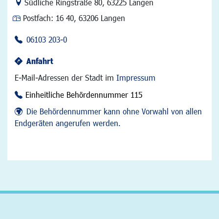
Link zur Google-Maps Navigation
Südliche Ringstraße 80
,
63225 Langen
Postfach:
16 40, 63206 Langen
06103 203-0
Anfahrt
E-Mail-Adressen der Stadt im
Impressum
Einheitliche Behördennummer 115
Die Behördennummer kann ohne Vorwahl von allen
Endgeräten angerufen werden.