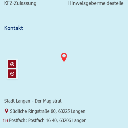
KFZ-Zulassung
Hinweisgebermeldestelle
Kontakt
Stadt Langen - Der Magistrat
Link zur Google-Maps Navigation
Südliche Ringstraße 80
,
63225 Langen
Postfach:
Postfach 16 40, 63206 Langen