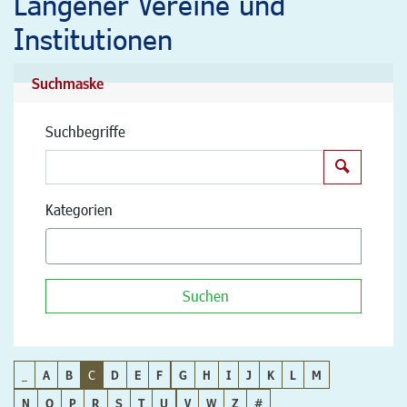
Langener Vereine und
Institutionen
Suchmaske
Suchbegriffe
Suchen
Kategorien
Suchen
_
A
B
C
D
E
F
G
H
I
J
K
L
M
N
O
P
R
S
T
U
V
W
Z
#