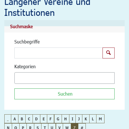
Langener Vereine und
Institutionen
Suchmaske
Suchbegriffe
Suchen
Kategorien
Suchen
_
A
B
C
D
E
F
G
H
I
J
K
L
M
N
O
P
R
S
T
U
V
W
Z
#