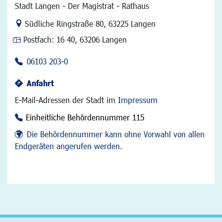
Stadt Langen - Der Magistrat - Rathaus
Link zur Google-Maps Navigation
Südliche Ringstraße 80
,
63225 Langen
Postfach:
16 40, 63206 Langen
06103 203-0
Anfahrt
E-Mail-Adressen der Stadt im
Impressum
Einheitliche Behördennummer 115
Die Behördennummer kann ohne Vorwahl von allen
Endgeräten angerufen werden.