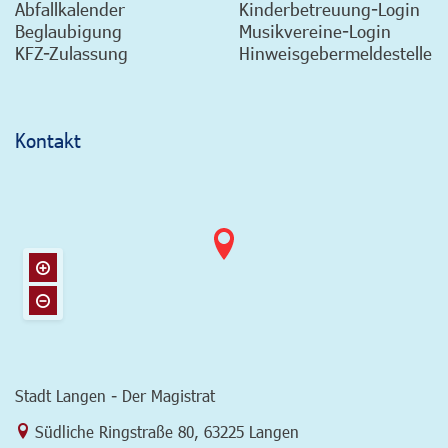
Abfallkalender
Kinderbetreuung-Login
Beglaubigung
Musikvereine-Login
KFZ-Zulassung
Hinweisgebermeldestelle
Kontakt
Stadt Langen - Der Magistrat
Link zur Google-Maps Navigation
Südliche Ringstraße 80
,
63225 Langen