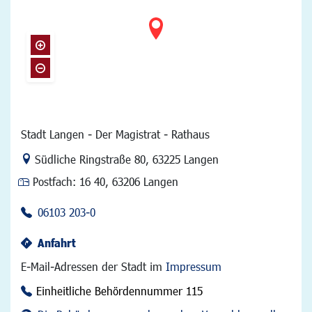
Stadt Langen - Der Magistrat - Rathaus
Link zur Google-Maps Navigation
Südliche Ringstraße 80
,
63225 Langen
Postfach:
16 40, 63206 Langen
06103 203-0
Anfahrt
E-Mail-Adressen der Stadt im
Impressum
Einheitliche Behördennummer 115