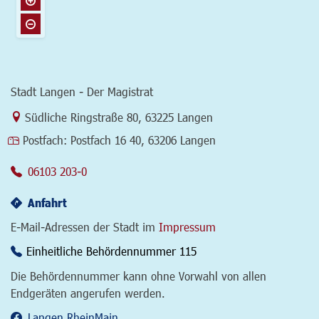
Stadt Langen - Der Magistrat
Link zur Google-Maps Navigation
Südliche Ringstraße 80
,
63225 Langen
Postfach:
Postfach 16 40, 63206 Langen
06103 203-0
Anfahrt
E-Mail-Adressen der Stadt im
Impressum
Einheitliche Behördennummer 115
Die Behördennummer kann ohne Vorwahl von allen
Endgeräten angerufen werden.
Langen.RheinMain