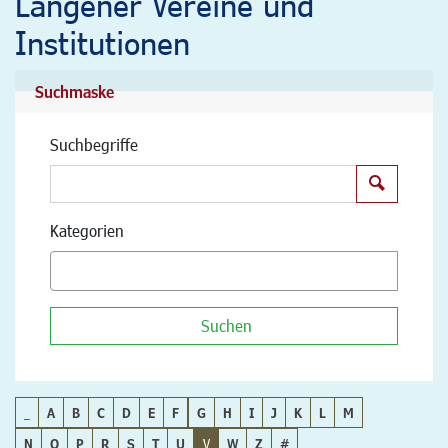
Langener Vereine und
Institutionen
Suchmaske
Suchbegriffe
Suchen
Kategorien
Suchen
_
A
B
C
D
E
F
G
H
I
J
K
L
M
N
O
P
R
S
T
U
V
W
Z
#