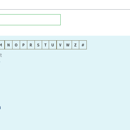
M
N
O
P
R
S
T
U
V
W
Z
#
t
r
n