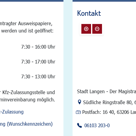
Kontakt
ntragter Ausweispapiere,
 werden und ist geöffnet:
7:30 - 16:00 Uhr
7:30 - 17:00 Uhr
7:30 - 13:00 Uhr
Stadt Langen - Der Magistra
 Kfz-Zulassungsstelle und
rminvereinbarung möglich.
Link zur Google-Maps Na
Südliche Ringstraße 80
,
z-Zulassung
Postfach:
16 40, 63206 L
sung (Wunschkennzeichen)
06103 203-0