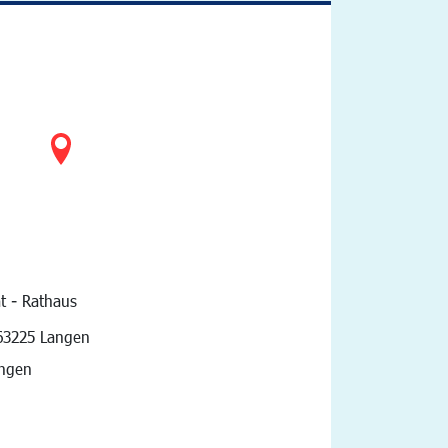
t - Rathaus
vigation
63225 Langen
angen