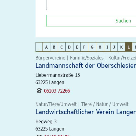
Suchen
_
A
B
C
D
E
F
G
H
I
J
K
L
Bürgervereine | Familie/Soziales | Kultur/Freizei
Landmannschaft der Oberschlesie
Liebermannstraße 15
63225
Langen
06103 72266
Natur/Tiere/Umwelt | Tiere / Natur / Umwelt
Landwirtschaftlicher Verein Lange
Hegweg 3
63225
Langen